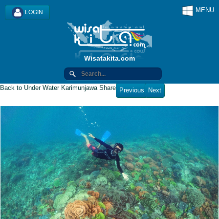
MENU
LOGIN
Wisatakita.com
Back to Under Water Karimunjawa
Share
Previous
Next