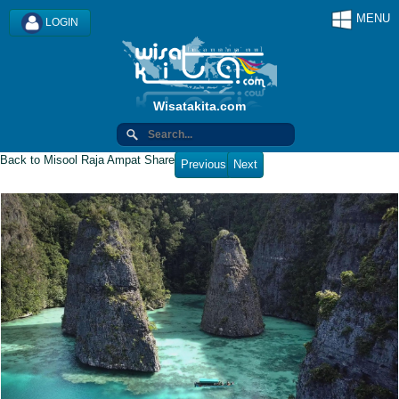
MENU
LOGIN
Wisatakita.com
Back to Misool Raja Ampat
Share
Previous
Next