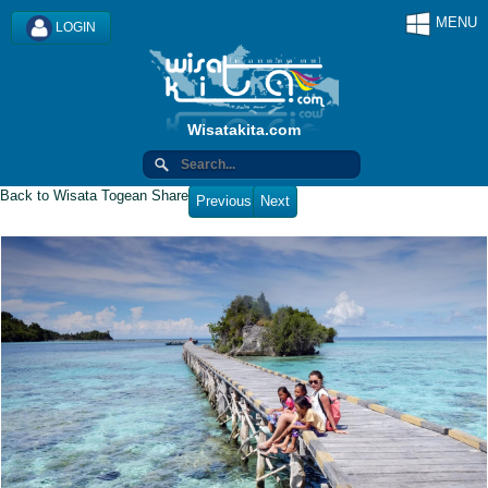
MENU
LOGIN
Wisatakita.com
Back to Wisata Togean
Share
Previous
Next