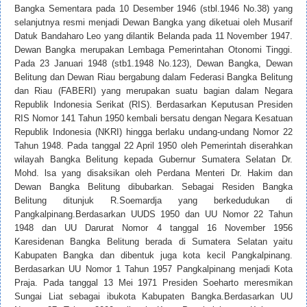
Bangka Sementara pada 10 Desember 1946 (stbl.1946 No.38) yang
selanjutnya resmi menjadi Dewan Bangka yang diketuai oleh Musarif
Datuk Bandaharo Leo yang dilantik Belanda pada 11 November 1947.
Dewan Bangka merupakan Lembaga Pemerintahan Otonomi Tinggi.
Pada 23 Januari 1948 (stb1.1948 No.123), Dewan Bangka, Dewan
Belitung dan Dewan Riau bergabung dalam Federasi Bangka Belitung
dan Riau (FABERI) yang merupakan suatu bagian dalam Negara
Republik Indonesia Serikat (RIS). Berdasarkan Keputusan Presiden
RIS Nomor 141 Tahun 1950 kembali bersatu dengan Negara Kesatuan
Republik Indonesia (NKRI) hingga berlaku undang-undang Nomor 22
Tahun 1948. Pada tanggal 22 April 1950 oleh Pemerintah diserahkan
wilayah Bangka Belitung kepada Gubernur Sumatera Selatan Dr.
Mohd. lsa yang disaksikan oleh Perdana Menteri Dr. Hakim dan
Dewan Bangka Belitung dibubarkan. Sebagai Residen Bangka
Belitung ditunjuk R.Soemardja yang berkedudukan di
Pangkalpinang.Berdasarkan UUDS 1950 dan UU Nomor 22 Tahun
1948 dan UU Darurat Nomor 4 tanggal 16 November 1956
Karesidenan Bangka Belitung berada di Sumatera Selatan yaitu
Kabupaten Bangka dan dibentuk juga kota kecil Pangkalpinang.
Berdasarkan UU Nomor 1 Tahun 1957 Pangkalpinang menjadi Kota
Praja. Pada tanggal 13 Mei 1971 Presiden Soeharto meresmikan
Sungai Liat sebagai ibukota Kabupaten Bangka.Berdasarkan UU