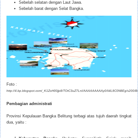
Sebelah selatan dengan Laut Jawa.
Sebelah barat dengan Selat Bangka.
Foto :
http://4.bp.blogspot.com/_K1ZoH00jjc8/TOtC3uZ7LnI/AAAAAAAAAy0/Ii4L8C0N8Eg/s200/Be
Pembagian administrati
Provinsi Kepulauan Bangka Belitung terbagi atas tujuh daerah tingkat
dua, yaitu :