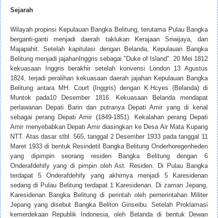
Sejarah
Wilayah propinsi Kepulauan Bangka Belitung, terutama Pulau Bangka
berganti-ganti menjadi daerah taklukan Kerajaan Sriwijaya, dan
Majapahit. Setelah kapitulasi dengan Belanda, Kepulauan Bangka
Belitung menjadi jajahanInggris sebagai "Duke of Island". 20 Mei 1812
kekuasaan Inggris berakhir setelah konvensi London 13 Agustus
1824, terjadi peralihan kekuasaan daerah jajahan Kepulauan Bangka
Belitung antara MH. Court (Inggris) dengan K.Hcyes (Belanda) di
Muntok pada10 Desember 1816. Kekuasaan Belanda mendapat
perlawanan Depati Barin dan putranya Depati Amir yang di kenal
sebagai perang Depati Amir (1849-1851). Kekalahan perang Depati
Amir menyebabkan Depati Amir diasingkan ke Desa Air Mata Kupang
NTT. Atas dasar stbl. 565, tanggal 2 Desember 1933 pada tanggal 11
Maret 1933 di bentuk Resindetil Bangka Belitung Onderhoregenheden
yang dipimpin seorang residen Bangka Belitung dengan 6
Onderafdehify yang di pimpin oleh Ast. Residen. Di Pulau Bangka
terdapat 5 Onderafdehify yang akhirnya menjadi 5 Karesidenan
sedang di Pulau Belitung terdapat 1 Karesidenan. Di zaman Jepang,
Karesidenan Bangka Belitung di perintah oleh pemerintahan Militer
Jepang yang disebut Bangka Beliton Ginseibu. Setelah Proklamasi
kemerdekaan Republik Indonesia, oleh Belanda di bentuk Dewan