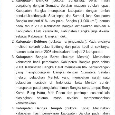
Kabupaten Bangka
(ibukota: Sungailiat): Sejak masih
bergabung dengan Sumatra Selatan maupun setelah lepas,
Kabupaten Bangka merupakan kabupaten dengan jumlah
penduduk terbanyak. Saat lepas dari Sumsel, luas Kabupaten
Bangka meliputi 91% luas pulau Bangka (11.000 km2). namun
pada tahun 2003 Kabupaten Bangka dimekarkan menjadi 4
Kabupaten. Oleh karena itu, Kabupaten Bangka juga dikenal
sebagai Kabupaten Bangka Induk.
Kabupaten Belitung
(Ibukota: Tanjungpandan): Pada awalnya
meliputi seluruh pulau Belitung dan pulau kecil di sekitarya,
namun pada tahun 2003 dimekarkan menjadi 2 kabupaten.
Kabupaten Bangka Barat
(ibukota: Mentok): Merupakan
kabupaten hasil pemekaran Kabupaten Bangka pada tahun
2003. Kabupaten Bangka Barat merupakan titik penyebrangan
yang menghubungkan Bangka dengan Sumatera Selatan
melalui pelabuhan Mentok yang merupakan salah satu
pelabuhan tersibuk di Indonesia. kota Mentok sendiri
merupakan pusat pengolahan timah Bangka serta tempat Bung
Karno, Bung Hatta, Moh Roem dan pemimpin nasional lain
diasingkan selama masa revolusi mempertahankan
kemerdekaan.
Kabupaten Bangka Tengah
(ibukota: Koba): Merupakan
kabupaten hasil pemekaran kabupaten Bangka pada tahun