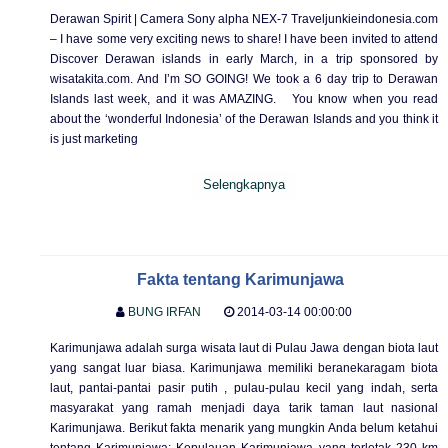
Derawan Spirit | Camera Sony alpha NEX-7 Traveljunkieindonesia.com
– I have some very exciting news to share! I have been invited to attend
Discover Derawan islands in early March, in a trip sponsored by
wisatakita.com. And I’m SO GOING! We took a 6 day trip to Derawan
Islands last week, and it was AMAZING. You know when you read
about the ‘wonderful Indonesia’ of the Derawan Islands and you think it
is just marketing
Selengkapnya
Fakta tentang Karimunjawa
BUNG IRFAN
2014-03-14 00:00:00
Karimunjawa adalah surga wisata laut di Pulau Jawa dengan biota laut
yang sangat luar biasa. Karimunjawa memiliki beranekaragam biota
laut, pantai-pantai pasir putih , pulau-pulau kecil yang indah, serta
masyarakat yang ramah menjadi daya tarik taman laut nasional
Karimunjawa. Berikut fakta menarik yang mungkin Anda belum ketahui
tentang Karimunjawa: Kepulauan Karimunjawa yang terletak 230 km