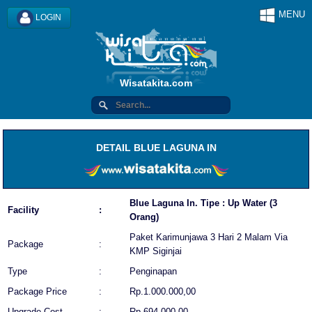
MENU
LOGIN
Wisatakita.com
DETAIL BLUE LAGUNA IN
Blue Laguna In. Tipe : Up Water (3
Facility
:
Orang)
Paket Karimunjawa 3 Hari 2 Malam Via
Package
:
KMP Siginjai
Type
:
Penginapan
Package Price
:
Rp.1.000.000,00
Upgrade Cost
:
Rp.694.000,00