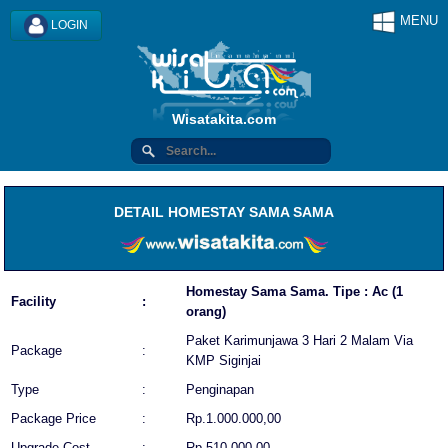
MENU
LOGIN
Wisatakita.com
DETAIL HOMESTAY SAMA SAMA
Homestay Sama Sama. Tipe : Ac (1
Facility
:
orang)
Paket Karimunjawa 3 Hari 2 Malam Via
Package
:
KMP Siginjai
Type
:
Penginapan
Package Price
:
Rp.1.000.000,00
Upgrade Cost
:
Rp.510.000,00