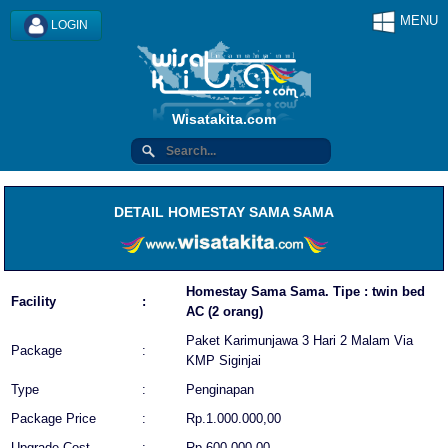
MENU
LOGIN
Wisatakita.com
DETAIL HOMESTAY SAMA SAMA
Homestay Sama Sama. Tipe : twin bed
Facility
:
AC (2 orang)
Paket Karimunjawa 3 Hari 2 Malam Via
Package
:
KMP Siginjai
Type
:
Penginapan
Package Price
:
Rp.1.000.000,00
Upgrade Cost
:
Rp.600.000,00