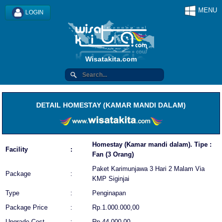
MENU
LOGIN
Wisatakita.com
DETAIL HOMESTAY (KAMAR MANDI DALAM)
Homestay (Kamar mandi dalam). Tipe :
Facility
:
Fan (3 Orang)
Paket Karimunjawa 3 Hari 2 Malam Via
Package
:
KMP Siginjai
Type
:
Penginapan
Package Price
:
Rp.1.000.000,00
Upgrade Cost
:
Rp.44.000,00