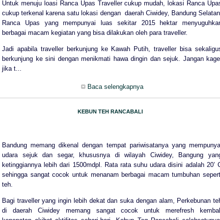
Untuk menuju loasi Ranca Upas Traveller cukup mudah, lokasi Ranca Upa
cukup terkenal karena satu lokasi dengan daerah Ciwidey, Bandung Selatan
Ranca Upas yang mempunyai luas sekitar 2015 hektar menyuguhka
berbagai macam kegiatan yang bisa dilakukan oleh para traveller.
Jadi apabila traveller berkunjung ke Kawah Putih, traveller bisa sekaligu
berkunjung ke sini dengan menikmati hawa dingin dan sejuk. Jangan kage
jika t...
Baca selengkapnya
KEBUN TEH RANCABALI
Bandung memang dikenal dengan tempat pariwisatanya yang mempunya
udara sejuk dan segar, khususnya di wilayah Ciwidey, Bangung yan
ketinggiannya lebih dari 1500mdpl. Rata rata suhu udara disini adalah 20’ 
sehingga sangat cocok untuk menanam berbagai macam tumbuhan sepert
teh.
Bagi traveller yang ingin lebih dekat dan suka dengan alam, Perkebunan te
di daerah Ciwidey memang sangat cocok untuk merefresh kembal