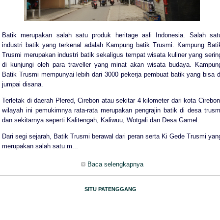
Batik merupakan salah satu produk heritage asli Indonesia. Salah sat
industri batik yang terkenal adalah Kampung batik Trusmi. Kampung Bati
Trusmi merupakan industri batik sekaligus tempat wisata kuliner yang serin
di kunjungi oleh para traveller yang minat akan wisata budaya. Kampun
Batik Trusmi mempunyai lebih dari 3000 pekerja pembuat batik yang bisa d
jumpai disana.
Terletak di daerah Plered, Cirebon atau sekitar 4 kilometer dari kota Cirebon
wilayah ini pemukimnya rata-rata merupakan pengrajin batik di desa trusm
dan sekitarnya seperti Kalitengah, Kaliwuu, Wotgali dan Desa Gamel.
Dari segi sejarah, Batik Trusmi berawal dari peran serta Ki Gede Trusmi yan
merupakan salah satu m...
Baca selengkapnya
SITU PATENGGANG