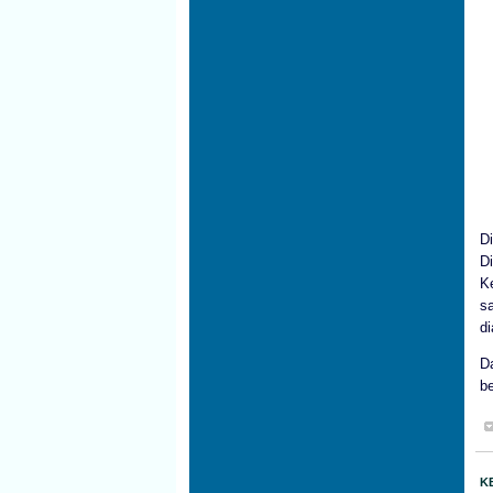
D
D
Ke
s
d
D
be
K