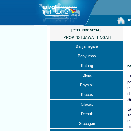
HO
[PETA INDONESIA]
PROPINSI JAWA TENGAH
Banjarnegara
Banyumas
Batang
K
Blora
L
p
Boyolali
m
d
Brebes
S
Cilacap
S
Demak
a
m
Grobogan
t