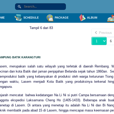
ME
SCHEDULE
PACKAGE
ALBUM
Tampil 6 dari 83
Previous
AMPUNG BATIK KARANGTURI
asem, merupakan salah satu wilayah yang terletak di daerah Rembang. 
ecinan dan kota Batik dari jaman penjajahan Belanda sejak tahun 1860an. S
emproduksi batik yang kebanyakan di produksi oleh warga keturunan Tiong
engan waktu, Lasem menjadi Kota Batik yang produksinya terkenal hin
ingapura.
ejarah mencatat bahwa kedatangan Na Li Ni si putri Campa bersamaan den
nggota ekspedisi Laksamana Cheng Ho (1405-1433). Beberapa anak b
enetap di Lasem. Di antara yang menetap itu adalah Na Li Ni dan Bi Na
eknik membatik pada abad 15 di Lasem, hingga mencapai masa keemasan per