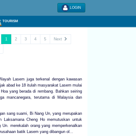
LOGIN
TOURISM
1
2
3
4
5
Next
Wilayah Lasem juga terkenal dengan kawasan
ejak abad ke 18 itulah masyarakat Lasem mulai
 Hoa yang berada di rembang. Bahkan seiring
gga mancanegara, terutama di Malaysia dan
gan sang suami, Bi Nang Un, yang merupakan
uah Laksamana Cheng Ho memutuskan untuk
ng Un. merekalah orang yang memperkenalkan
usahaan batik Lasem yang dibangun ol...