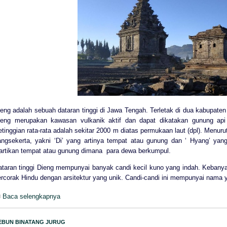
ieng adalah sebuah dataran tinggi di Jawa Tengah. Terletak di dua kabupat
ieng merupakan kawasan vulkanik aktif dan dapat dikatakan gunung ap
tinggian rata-rata adalah sekitar 2000 m diatas permukaan laut (dpl). Menurut
angsekerta, yakni ‘Di’ yang artinya tempat atau gunung dan ‘ Hyang’ yan
iartikan tempat atau gunung dimana para dewa berkumpul.
ataran tinggi Dieng mempunyai banyak candi kecil kuno yang indah. Kebanya
rcorak Hindu dengan arsitektur yang unik. Candi-candi ini mempunyai nama y
Baca selengkapnya
EBUN BINATANG JURUG