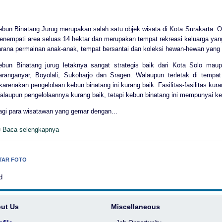
ebun Binatang Jurug merupakan salah satu objek wisata di Kota Surakarta. O
enempati area seluas 14 hektar dan merupakan tempat rekreasi keluarga y
arana permainan anak-anak, tempat bersantai dan koleksi hewan-hewan yang
ebun Binatang jurug letaknya sangat strategis baik dari Kota Solo maupu
aranganyar, Boyolali, Sukoharjo dan Sragen. Walaupun terletak di tempat s
karenakan pengelolaan kebun binatang ini kurang baik. Fasilitas-fasilitas kur
alaupun pengelolaannya kurang baik, tetapi kebun binatang ini mempunyai k
agi para wisatawan yang gemar dengan...
Baca selengkapnya
TAR FOTO
d
ut Us
Miscellaneous