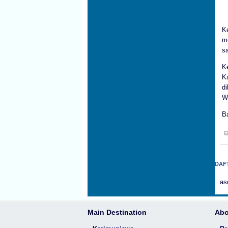
K
m
s
K
K
di
W
B
DAF
as
Main Destination
Abo