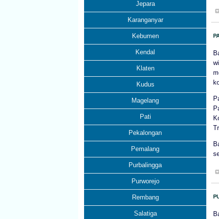
Jepara
Karanganyar
Kebumen
P
Kendal
B
w
Klaten
m
ko
Kudus
P
Magelang
P
Pati
K
Tr
Pekalongan
B
Pemalang
se
Purbalingga
Purworejo
Rembang
P
Salatiga
B