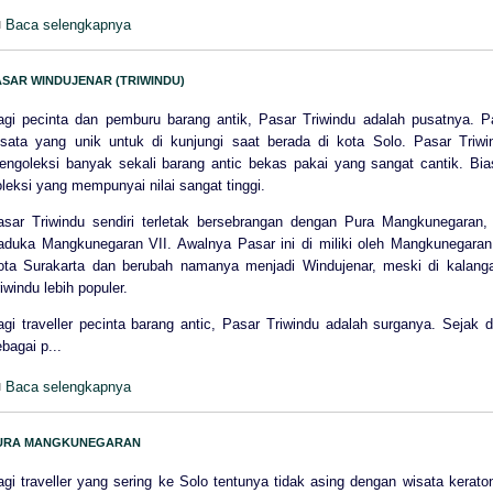
Baca selengkapnya
ASAR WINDUJENAR (TRIWINDU)
agi pecinta dan pemburu barang antik, Pasar Triwindu adalah pusatnya. Pa
isata yang unik untuk di kunjungi saat berada di kota Solo. Pasar Triwi
engoleksi banyak sekali barang antic bekas pakai yang sangat cantik. Bias
leksi yang mempunyai nilai sangat tinggi.
asar Triwindu sendiri terletak bersebrangan dengan Pura Mangkunegaran, p
aduka Mangkunegaran VII. Awalnya Pasar ini di miliki oleh Mangkunegaran
ota Surakarta dan berubah namanya menjadi Windujenar, meski di kalang
iwindu lebih populer.
agi traveller pecinta barang antic, Pasar Triwindu adalah surganya. Sejak
bagai p...
Baca selengkapnya
URA MANGKUNEGARAN
agi traveller yang sering ke Solo tentunya tidak asing dengan wisata kerato