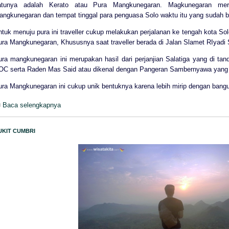
atunya adalah Kerato atau Pura Mangkunegaran. Magkunegaran meru
angkunegaran dan tempat tinggal para penguasa Solo waktu itu yang sudah be
ntuk menuju pura ini traveller cukup melakukan perjalanan ke tengah kota S
ura Mangkunegaran, Khususnya saat traveller berada di Jalan Slamet RIyadi 
ura mangkunegaran ini merupakan hasil dari perjanjian Salatiga yang di ta
OC serta Raden Mas Said atau dikenal dengan Pangeran Sambernyawa yang 
ura Mangkunegaran ini cukup unik bentuknya karena lebih mirip dengan bang
Baca selengkapnya
UKIT CUMBRI