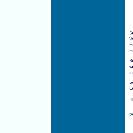
S
W
m
m
B
w
in
S
Cu
D