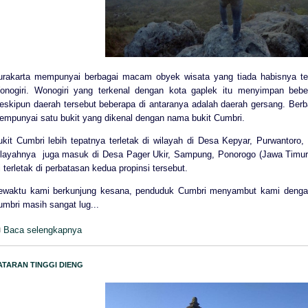
urakarta mempunyai berbagai macam obyek wisata yang tiada habisnya t
onogiri. Wonogiri yang terkenal dengan kota gaplek itu menyimpan be
eskipun daerah tersebut beberapa di antaranya adalah daerah gersang. Ber
empunyai satu bukit yang dikenal dengan nama bukit Cumbri.
ukit Cumbri lebih tepatnya terletak di wilayah di Desa Kepyar, Purwantoro
ilayahnya juga masuk di Desa Pager Ukir, Sampung, Ponorogo (Jawa Timur
i terletak di perbatasan kedua propinsi tersebut.
ewaktu kami berkunjung kesana, penduduk Cumbri menyambut kami dengan
mbri masih sangat lug...
Baca selengkapnya
ATARAN TINGGI DIENG