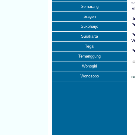
s
Semarang
M
Sragen
U
P
Sukoharjo
P
Surakarta
V
Tegal
P
Temanggung
Wonogiri
Wonosobo
B