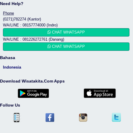
Need Help?
Phone
(0271)782274 (Kantor)
WA/LINE : 08157774000 (Indro)
CHAT WHATSAPP
WA/LINE : 081226272761 (Danang)
CHAT WHATSAPP
Bahasa
Indonesia
Download Wisatakita.Com Apps
Follow Us