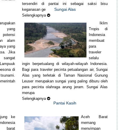
tersendiri di pantai ini sebagai saksi bisu
Sungai Alas
keganasan ge
Selengkapnya
erupakan
Iklim
si yang
Tropis di
i potensi
Indonesia
an alam
membuat
aya yang
para
asa. Jika
traveler
er sangat
selalu
Lampuuk
ingin berpetualang di wilayah-wilayah Indonesia.
esona di
Bagi para traveler pecinta petualangan air, Sungai
tsunami.
Alas yang terletak di Taman Nasional Gunung
emerintah
Leuser merupakan sungai yang paling diburu oleh
para pecinta olahraga arung jeram. Sungai Alas
merupa
Selengkapnya
Pantai Kasih
njung ke
Aceh Barat
Indonesia
memang
g barat
menyimpan