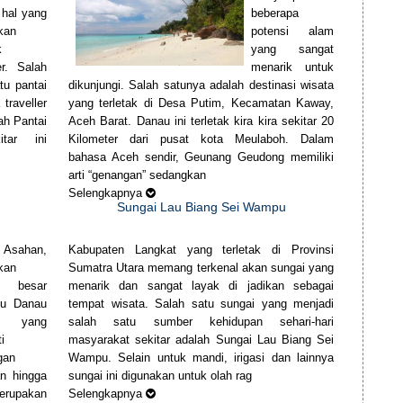
 hal yang
beberapa
nkan
potensi alam
k
yang sangat
er. Salah
menarik untuk
tu pantai
dikunjungi. Salah satunya adalah destinasi wisata
traveller
yang terletak di Desa Putim, Kecamatan Kaway,
ah Pantai
Aceh Barat. Danau ini terletak kira kira sekitar 20
tar ini
Kilometer dari pusat kota Meulaboh. Dalam
bahasa Aceh sendir, Geunang Geudong memiliki
arti “genangan” sedangkan
Selengkapnya
Sungai Lau Biang Sei Wampu
 Asahan,
Kabupaten Langkat yang terletak di Provinsi
kan
Sumatra Utara memang terkenal akan sungai yang
i besar
menarik dan sangat layak di jadikan sebagai
lu Danau
tempat wisata. Salah satu sungai yang menjadi
 yang
salah satu sumber kehidupan sehari-hari
i
masyarakat sekitar adalah Sungai Lau Biang Sei
gan
Wampu. Selain untuk mandi, irigasi dan lainnya
an hingga
sungai ini digunakan untuk olah rag
merupakan
Selengkapnya