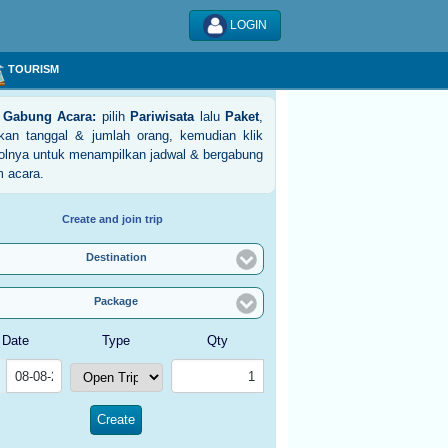
LOGIN
TOURISM
 Gabung Acara:
pilih
Pariwisata
lalu
Paket
,
ukan tanggal & jumlah orang, kemudian klik
olnya untuk menampilkan jadwal & bergabung
m acara.
Create and join trip
Destination
Package
Date
Type
Qty