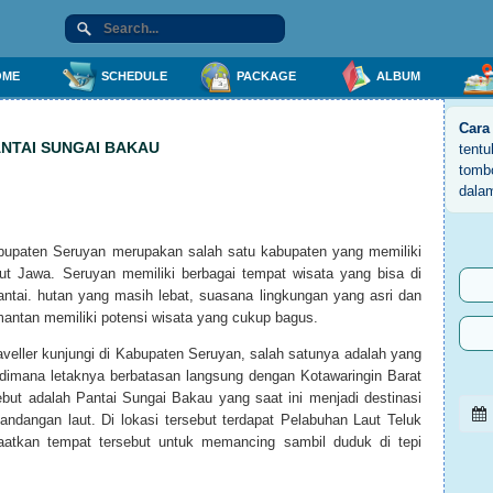
ME
SCHEDULE
PACKAGE
ALBUM
Cara
ANTAI SUNGAI BAKAU
tent
tomb
dala
abupaten Seruyan merupakan salah satu kabupaten yang memiliki
ut Jawa. Seruyan memiliki berbagai tempat wisata yang bisa di
pantai. hutan yang masih lebat, suasana lingkungan yang asri dan
mantan memiliki potensi wisata yang cukup bagus.
aveller kunjungi di Kabupaten Seruyan, salah satunya adalah yang
 dimana letaknya berbatasan langsung dengan Kotawaringin Barat
but adalah Pantai Sungai Bakau yang saat ini menjadi destinasi
ndangan laut. Di lokasi tersebut terdapat Pelabuhan Laut Teluk
aatkan tempat tersebut untuk memancing sambil duduk di tepi