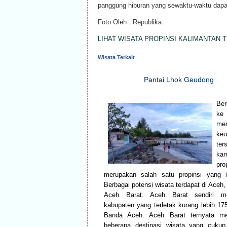
panggung hiburan yang sewaktu-waktu dapa
Foto Oleh : Republika
LIHAT WISATA PROPINSI KALIMANTAN 
Wisata Terkait
Pantai Lhok Geudong
Ber
ke
me
keu
ters
kar
pro
merupakan salah satu propinsi yang i
Berbagai potensi wisata terdapat di Aceh,
Aceh Barat. Aceh Barat sendiri m
kabupaten yang terletak kurang lebih 17
Banda Aceh. Aceh Barat ternyata m
beberapa destinasi wisata yang cukup