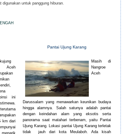
t digunakan untuk panggung hiburan.
TENGAH
Pantai Ujung Karang
kujung
Masih di
 Aceh
Nangroe
rupakan
Aceh
nikan
endiri,
ena
pinsi ini
Darussalam yang menawarkan keunikan budaya
stimewa.
hingga alamnya. Salah satunya adalah pantai
 terutama
dengan keindahan alam yang eksotis serta
erupakan
panorama saat matahari terbenam, yaitu Pantai
5 km dari
Ujung Karang. Lokasi pantai Ujung Karang terletak
empunyai
tidak jauh dari kota Meulaboh. Ada kisah
 menarik