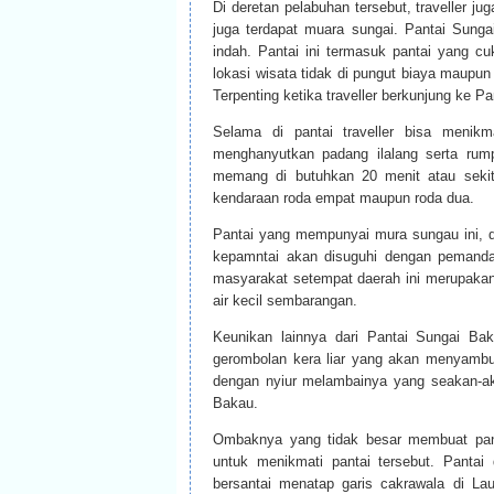
Di deretan pelabuhan tersebut, traveller j
juga terdapat muara sungai. Pantai Sung
indah. Pantai ini termasuk pantai yang c
lokasi wisata tidak di pungut biaya maupun 
Terpenting ketika traveller berkunjung ke 
Selama di pantai traveller bisa menikm
menghanyutkan padang ilalang serta rum
memang di butuhkan 20 menit atau seki
kendaraan roda empat maupun roda dua.
Pantai yang mempunyai mura sungau ini, d
kepamntai akan disuguhi dengan pemanda
masyarakat setempat daerah ini merupakan da
air kecil sembarangan.
Keunikan lainnya dari Pantai Sungai Bak
gerombolan kera liar yang akan menyambut 
dengan nyiur melambainya yang seakan-ak
Bakau.
Ombaknya yang tidak besar membuat panta
untuk menikmati pantai tersebut. Pantai
bersantai menatap garis cakrawala di Lau