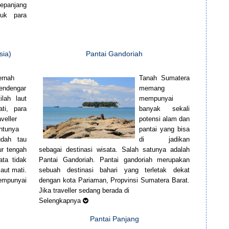
sepanjang
tuk para
sia)
Pantai Gandoriah
ernah
Tanah Sumatera
endengar
memang
tilah laut
mempunyai
ati, para
banyak sekali
aveller
potensi alam dan
ntunya
pantai yang bisa
udah tau
di jadikan
ur tengah
sebagai destinasi wisata. Salah satunya adalah
ata tidak
Pantai Gandoriah. Pantai gandoriah merupakan
aut mati.
sebuah destinasi bahari yang terletak dekat
mempunyai
dengan kota Pariaman, Propvinsi Sumatera Barat.
Jika traveller sedang berada di
Selengkapnya
Pantai Panjang