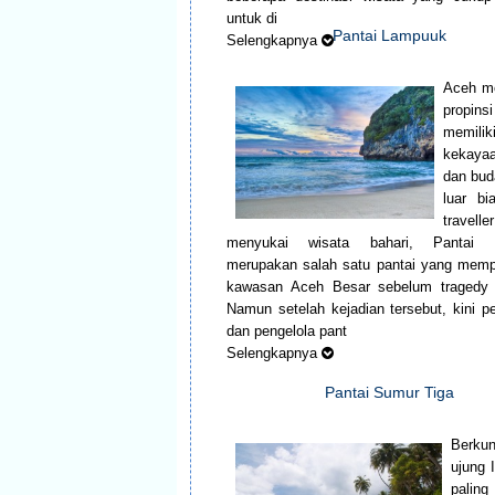
untuk di
Pantai Lampuuk
Selengkapnya
Aceh m
propin
memilik
kekaya
dan bud
luar bi
travell
menyukai wisata bahari, Pantai 
merupakan salah satu pantai yang memp
kawasan Aceh Besar sebelum tragedy 
Namun setelah kejadian tersebut, kini p
dan pengelola pant
Selengkapnya
Pantai Sumur Tiga
Berku
ujung 
palin