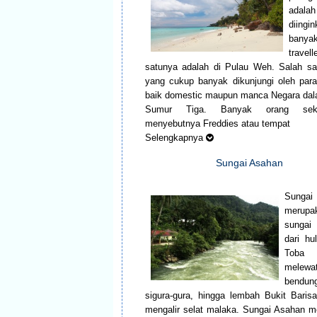
adalah
diingi
banya
travell
satunya adalah di Pulau Weh. Salah sa
yang cukup banyak dikunjungi oleh para 
baik domestic maupun manca Negara dal
Sumur Tiga. Banyak orang seki
menyebutnya Freddies atau tempat
Selengkapnya
Sungai Asahan
Sungai
merupa
sunga
dari hu
Toba
melewat
bendun
sigura-gura, hingga lembah Bukit Baris
mengalir selat malaka. Sungai Asahan 