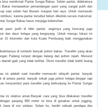
uga bisa menikmati Pantai Sungai Bakau. Selain pantai, didekatnya
ai Bakai menawarkan pemandangan pasir yang sangat putih dan
ukup sepi selain hari liburam maupun hari raya. Untuk memasuki
retribusi, karena pantai tersebut belum dikelola secara maksimal.
Pantai Sungai Bakau harus menjaga kebersihan.
ati pasir putih di bibir pantai. anginnya yang kencang juga
put dan daun kelapa yang bergoyang. Untuk menuju lokasi ini
tar 15 kilometer dari kota Kuala Pembuang baik menggunakan
isekitarnya di tumbuhi banyak pohon bakau. Traveller yang akan
ngan Padang rumput dengan ilalang dan pohon nipah. Menurut
erah gaib yang tidak terlihat. Disini traveller tidak boleh buang
au ini adalah saat traveller memasuki wilayah pantai. banyak
di antara pantai. banyak sekali juga pohon kelapa berjajar rapi
an menyambut para traveller yang berkunjung ke Pantai Sungai
i ini relative aman.Banyak cara yang bisa dilakukan traveller
 dengan panjang 800 meter ini bisa di gunakan untuk jogging,
t Jawa di sisi selatan. Selain itu, berdiri sebuah pendapa dan