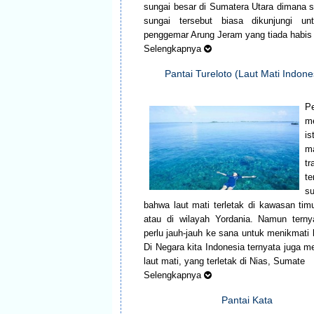
sungai besar di Sumatera Utara dimana 
sungai tersebut biasa dikunjungi un
penggemar Arung Jeram yang tiada habis
Selengkapnya
Pantai Tureloto (Laut Mati Indone
P
m
is
m
tr
te
s
bahwa laut mati terletak di kawasan tim
atau di wilayah Yordania. Namun terny
perlu jauh-jauh ke sana untuk menikmati l
Di Negara kita Indonesia ternyata juga 
laut mati, yang terletak di Nias, Sumate
Selengkapnya
Pantai Kata