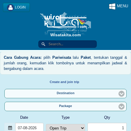
MENU
LOGIN
Wisatakita.com
Cara Gabung Acara:
pilih
Pariwisata
lalu
Paket
, tentukan tanggal &
jumlah orang, kemudian klik tombolnya untuk menampilkan jadwal &
bergabung dalam acara.
Create and join trip
Destination
Package
Date
Type
Qty