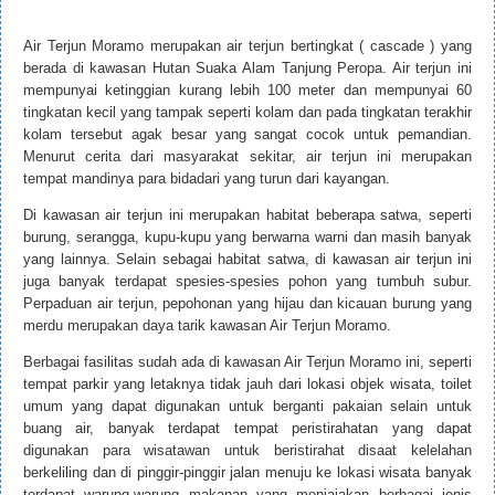
Air Terjun Moramo merupakan air terjun bertingkat ( cascade ) yang
berada di kawasan Hutan Suaka Alam Tanjung Peropa. Air terjun ini
mempunyai ketinggian kurang lebih 100 meter dan mempunyai 60
tingkatan kecil yang tampak seperti kolam dan pada tingkatan terakhir
kolam tersebut agak besar yang sangat cocok untuk pemandian.
Menurut cerita dari masyarakat sekitar, air terjun ini merupakan
tempat mandinya para bidadari yang turun dari kayangan.
Di kawasan air terjun ini merupakan habitat beberapa satwa, seperti
burung, serangga, kupu-kupu yang berwarna warni dan masih banyak
yang lainnya. Selain sebagai habitat satwa, di kawasan air terjun ini
juga banyak terdapat spesies-spesies pohon yang tumbuh subur.
Perpaduan air terjun, pepohonan yang hijau dan kicauan burung yang
merdu merupakan daya tarik kawasan Air Terjun Moramo.
Berbagai fasilitas sudah ada di kawasan Air Terjun Moramo ini, seperti
tempat parkir yang letaknya tidak jauh dari lokasi objek wisata, toilet
umum yang dapat digunakan untuk berganti pakaian selain untuk
buang air, banyak terdapat tempat peristirahatan yang dapat
digunakan para wisatawan untuk beristirahat disaat kelelahan
berkeliling dan di pinggir-pinggir jalan menuju ke lokasi wisata banyak
terdapat warung-warung makanan yang menjajakan berbagai jenis