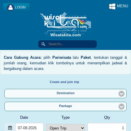
MENU
LOGIN
Wisatakita.com
Cara Gabung Acara:
pilih
Pariwisata
lalu
Paket
, tentukan tanggal &
jumlah orang, kemudian klik tombolnya untuk menampilkan jadwal &
bergabung dalam acara.
Create and join trip
Destination
Package
Date
Type
Qty