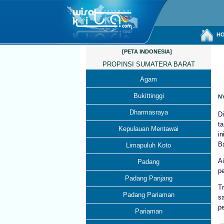
HO
[PETA INDONESIA]
PROPINSI SUMATERA BARAT
Agam
Bukittinggi
N
Dharmasraya
D
ta
Kepulauan Mentawai
i
Ba
Limapuluh Koto
A
Padang
p
Padang Panjang
T
Padang Pariaman
s
pe
Pariaman