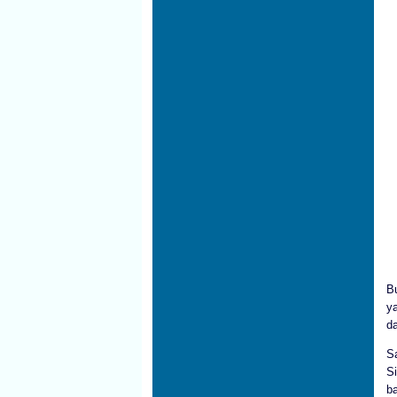
Bu
y
d
S
S
ba