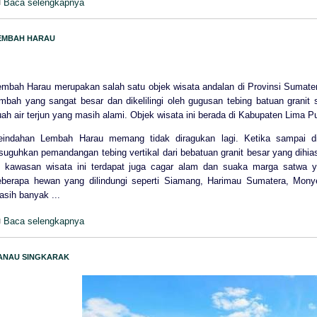
Baca selengkapnya
EMBAH HARAU
embah Harau merupakan salah satu objek wisata andalan di Provinsi Sumate
embah yang sangat besar dan dikelilingi oleh gugusan tebing batuan granit 
ah air terjun yang masih alami. Objek wisata ini berada di Kabupaten Lima P
eindahan Lembah Harau memang tidak diragukan lagi. Ketika sampai di
suguhkan pemandangan tebing vertikal dari bebatuan granit besar yang dihiasi 
i kawasan wisata ini terdapat juga cagar alam dan suaka marga satwa 
eberapa hewan yang dilindungi seperti Siamang, Harimau Sumatera, Monye
asih banyak ...
Baca selengkapnya
ANAU SINGKARAK