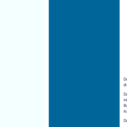
D
di
D
i
B
i
D