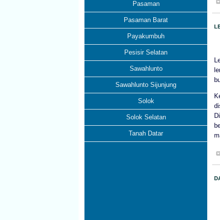
Pasaman
Pasaman Barat
L
Payakumbuh
Pesisir Selatan
L
Sawahlunto
l
bu
Sawahlunto Sijunjung
K
Solok
di
D
Solok Selatan
b
Tanah Datar
m
D