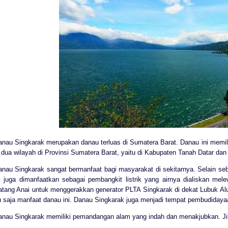
anau Singkarak merupakan danau terluas di Sumatera Barat. Danau ini memil
 dua wilayah di Provinsi Sumatera Barat, yaitu di Kabupaten Tanah Datar dan
anau Singkarak sangat bermanfaat bagi masyarakat di sekitarnya. Selain se
ni juga dimanfaatkan sebagai pembangkit listrik yang airnya dialiskan me
atang Anai untuk menggerakkan generator PLTA Singkarak di dekat Lubuk A
tu saja manfaat danau ini. Danau Singkarak juga menjadi tempat pembudidayaa
anau Singkarak memiliki pemandangan alam yang indah dan menakjubkan. Jik