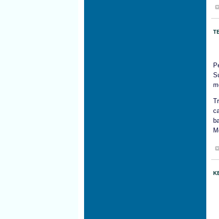
T
P
S
m
T
c
b
M
K