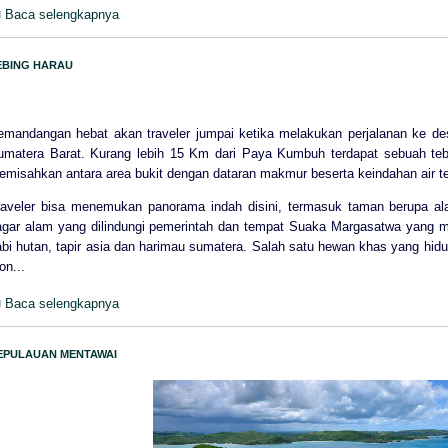
Baca selengkapnya
EBING HARAU
emandangan hebat akan traveler jumpai ketika melakukan perjalanan ke des
umatera Barat. Kurang lebih 15 Km dari Paya Kumbuh terdapat sebuah tebin
emisahkan antara area bukit dengan dataran makmur beserta keindahan air ter
raveler bisa menemukan panorama indah disini, termasuk taman berupa al
agar alam yang dilindungi pemerintah dan tempat Suaka Margasatwa yang mer
abi hutan, tapir asia dan harimau sumatera. Salah satu hewan khas yang hid
on...
Baca selengkapnya
EPULAUAN MENTAWAI