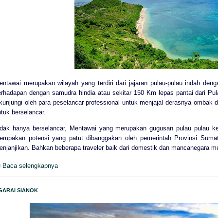
entawai merupakan wilayah yang terdiri dari jajaran pulau-pulau indah de
erhadapan dengan samudra hindia atau sekitar 150 Km lepas pantai dari Pu
ikunjungi oleh para peselancar professional untuk menjajal derasnya ombak 
tuk berselancar.
idak hanya berselancar, Mentawai yang merupakan gugusan pulau pulau keci
erupakan potensi yang patut dibanggakan oleh pemerintah Provinsi Sumat
enjanjikan. Bahkan beberapa traveler baik dari domestik dan mancanegara men
Baca selengkapnya
GARAI SIANOK