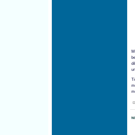
M
b
d
un
T
m
m
N