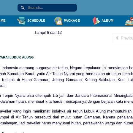
ME
SCHEDULE
PACKAGE
ALBUM
Tampil 6 dari 12
Previo
YARAI LUBUK ALUNG
i Indonesia memang surganya air terjun, Negara kepulauan ini menyimpan beb
nah Sumatera Barat, yaitu Air Terjun Nyarai yang merupakan air terjun terin
ni terletak di Hutan Gamaran, Jorong Gamaran, Korong Salibutan, Kec. L
rat.
ir Terjun Nyarai bisa ditempuh 1,5 jam dari Bandara Internasional Minangk
edalaman hutan, membuat kita harus mencapainya dengan berjalan kaki mene
raveller yang ingin menikmati indahya air terjun Lubuk Alung membutuhkan 
ampai di Air Terjun tersebutd dari mulut hutan Gamaran. Karena perjalana
tualangan, jadi traveller harus menyusuri hutan, persawahan warga dan hutan