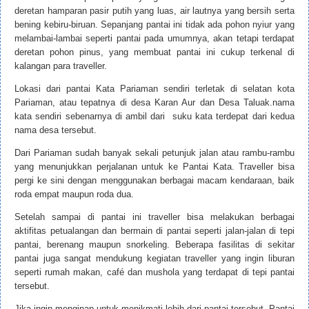
deretan hamparan pasir putih yang luas, air lautnya yang bersih serta
bening kebiru-biruan. Sepanjang pantai ini tidak ada pohon nyiur yang
melambai-lambai seperti pantai pada umumnya, akan tetapi terdapat
deretan pohon pinus, yang membuat pantai ini cukup terkenal di
kalangan para traveller.
Lokasi dari pantai Kata Pariaman sendiri terletak di selatan kota
Pariaman, atau tepatnya di desa Karan Aur dan Desa Taluak.nama
kata sendiri sebenarnya di ambil dari suku kata terdepat dari kedua
nama desa tersebut.
Dari Pariaman sudah banyak sekali petunjuk jalan atau rambu-rambu
yang menunjukkan perjalanan untuk ke Pantai Kata. Traveller bisa
pergi ke sini dengan menggunakan berbagai macam kendaraan, baik
roda empat maupun roda dua.
Setelah sampai di pantai ini traveller bisa melakukan berbagai
aktifitas petualangan dan bermain di pantai seperti jalan-jalan di tepi
pantai, berenang maupun snorkeling. Beberapa fasilitas di sekitar
pantai juga sangat mendukung kegiatan traveller yang ingin liburan
seperti rumah makan, café dan mushola yang terdapat di tepi pantai
tersebut.
Jika ingin menginap untuk menikmati lebih dari pantai tersebut, Pantai