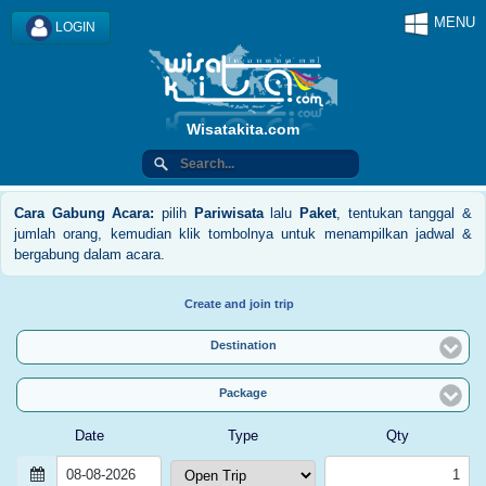
MENU
LOGIN
Wisatakita.com
Cara Gabung Acara:
pilih
Pariwisata
lalu
Paket
, tentukan tanggal &
jumlah orang, kemudian klik tombolnya untuk menampilkan jadwal &
bergabung dalam acara.
Create and join trip
Destination
Package
Date
Type
Qty