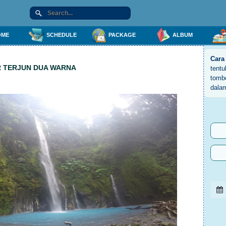
ME
SCHEDULE
PACKAGE
ALBUM
Cara
R TERJUN DUA WARNA
tent
tomb
dala