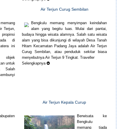
Air Terjun Curug Sembilan
 memang
Bengkulu memang menyimpan keindahan
r Terjun,
alam yang begitu luas. Mulai dari pantai,
 propinsi
budaya hingga wisata alamnya. Salah satu wisata
rada di
alam yang bisa dikunjungi di wilayah Desa Tanah
tera ini
Hitam Kecamatan Padang Jaya adalah Air Terjun
Curug Sembilan, atau penduduk sekitar biasa
a objek
menyebutnya Air Terjun 9 Tingkat. Traveller
kan untuk
Selengkapnya
ng. Salah
rsembunyi
Air Terjun Kepala Curup
abupaten
Berwisata ke
Bengkulu
memang tiada