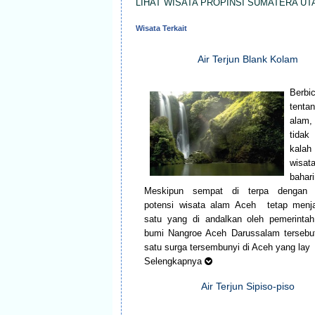
LIHAT WISATA PROPINSI SUMATERA UT
Wisata Terkait
Air Terjun Blank Kolam
Berbi
tenta
alam
tid
kala
wisat
bahar
Meskipun sempat di terpa dengan 
potensi wisata alam Aceh tetap menja
satu yang di andalkan oleh pemerintah
bumi Nangroe Aceh Darussalam tersebu
satu surga tersembunyi di Aceh yang lay
Selengkapnya
Air Terjun Sipiso-piso