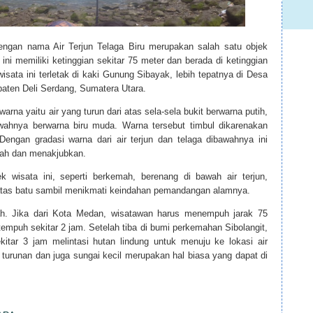
dengan nama Air Terjun Telaga Biru merupakan salah satu objek
 ini memiliki ketinggian sekitar 75 meter dan berada di ketinggian
isata ini terletak di kaki Gunung Sibayak, lebih tepatnya di Desa
paten Deli Serdang, Sumatera Utara.
warna yaitu air yang turun dari atas sela-sela bukit berwarna putih,
awahnya berwarna biru muda. Warna tersebut timbul dikarenakan
engan gradasi warna dari air terjun dan telaga dibawahnya ini
ah dan menakjubkan.
ek wisata ini, seperti berkemah, berenang di bawah air terjun,
 atas batu sambil menikmati keindahan pemandangan alamnya.
dah. Jika dari Kota Medan, wisatawan harus menempuh jarak 75
tempuh sekitar 2 jam. Setelah tiba di bumi perkemahan Sibolangit,
itar 3 jam melintasi hutan lindung untuk menuju ke lokasi air
, turunan dan juga sungai kecil merupakan hal biasa yang dapat di