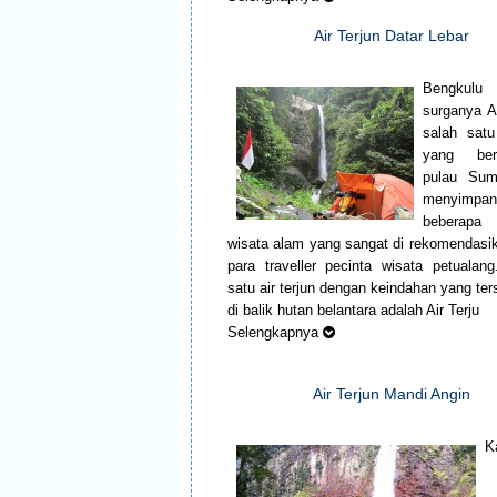
Air Terjun Datar Lebar
Bengkulu
surganya Ai
salah satu
yang be
pulau Suma
menyimpan
beberap
wisata alam yang sangat di rekomendasi
para traveller pecinta wisata petuala
satu air terjun dengan keindahan yang te
di balik hutan belantara adalah Air Terju
Selengkapnya
Air Terjun Mandi Angin
K