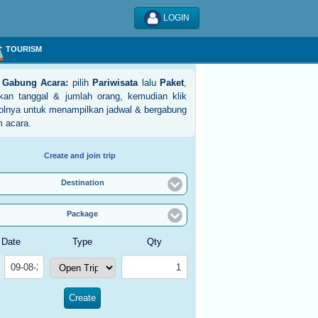
LOGIN
TOURISM
 Gabung Acara:
pilih
Pariwisata
lalu
Paket
,
ukan tanggal & jumlah orang, kemudian klik
olnya untuk menampilkan jadwal & bergabung
m acara.
Create and join trip
Destination
Package
Date
Type
Qty