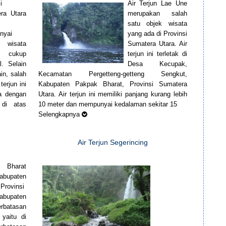
i
Air Terjun Lae Une
ra Utara
merupakan salah
satu objek wisata
nyai
yang ada di Provinsi
 wisata
Sumatera Utara. Air
 cukup
terjun ini terletak di
l. Selain
Desa Kecupak,
in, salah
Kecamatan Pergetteng-getteng Sengkut,
terjun ini
Kabupaten Pakpak Bharat, Provinsi Sumatera
ra dengan
Utara. Air terjun ini memiliki panjang kurang lebih
 di atas
10 meter dan mempunyai kedalaman sekitar 15
Selengkapnya
Air Terjun Segerincing
 Bharat
abupaten
rovinsi
bupaten
rbatasan
yaitu di