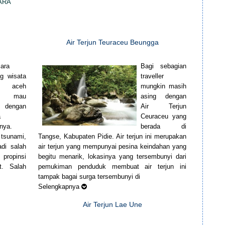
ARA
Air Terjun Teuraceu Beungga
cara
Bagi sebagian
ng wisata
traveller
, aceh
mungkin masih
ak mau
asing dengan
h dengan
Air Terjun
a
Ceuraceu yang
inya.
berada di
tsunami,
Tangse, Kabupaten Pidie. Air terjun ini merupakan
di salah
air terjun yang mempunyai pesina keindahan yang
 propinsi
begitu menarik, lokasinya yang tersembunyi dari
t. Salah
pemukiman penduduk membuat air terjun ini
tampak bagai surga tersembunyi di
Selengkapnya
Air Terjun Lae Une