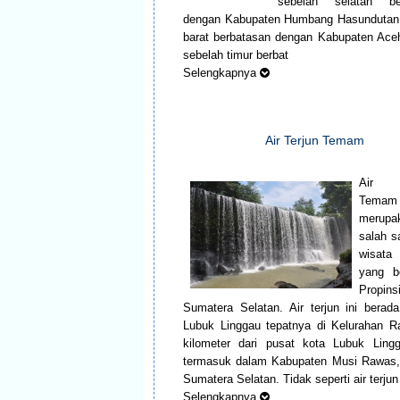
sebelah selatan be
dengan Kabupaten Humbang Hasundutan,
barat berbatasan dengan Kabupaten Aceh
sebelah timur berbat
Selengkapnya
Air Terjun Temam
Air 
Temam
merupa
salah s
wisat
yang b
Propins
Sumatera Selatan. Air terjun ini berad
Lubuk Linggau tepatnya di Kelurahan R
kilometer dari pusat kota Lubuk Ling
termasuk dalam Kabupaten Musi Rawas, 
Sumatera Selatan. Tidak seperti air terjun
Selengkapnya