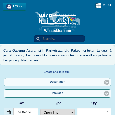
MENU
LOGIN
Wisatakita.com
Cara Gabung Acara:
pilih
Pariwisata
lalu
Paket
, tentukan tanggal &
jumlah orang, kemudian klik tombolnya untuk menampilkan jadwal &
bergabung dalam acara.
Create and join trip
Destination
Package
Date
Type
Qty