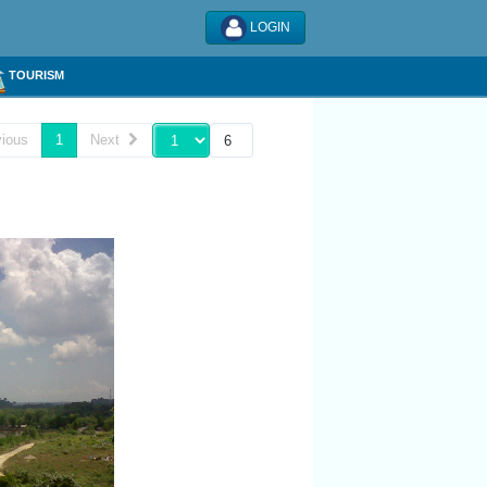
LOGIN
TOURISM
ious
1
Next