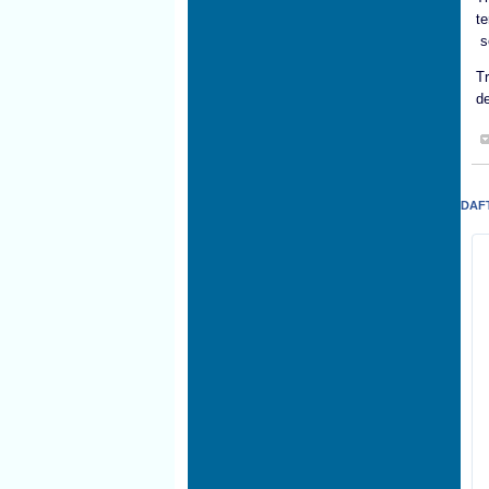
t
se
T
d
DAF