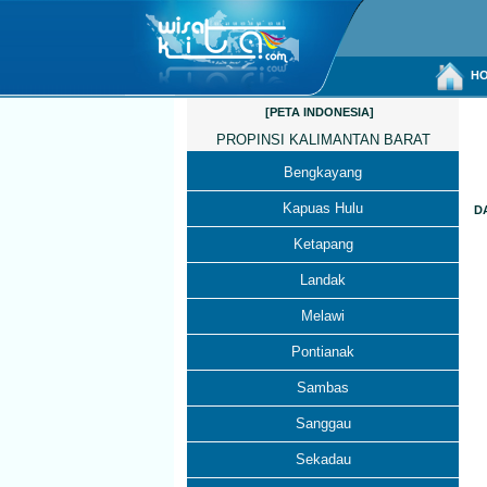
HO
[PETA INDONESIA]
PROPINSI KALIMANTAN BARAT
Bengkayang
Kapuas Hulu
D
Ketapang
Landak
Melawi
Pontianak
Sambas
Sanggau
Sekadau