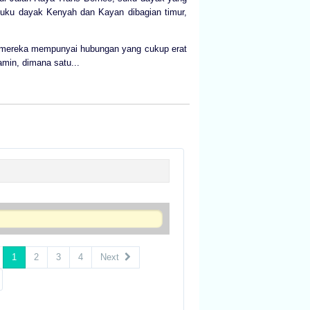
u suku dayak Kenyah dan Kayan dibagian timur,
ut, mereka mempunyai hubungan yang cukup erat
min, dimana satu...
1
2
3
4
Next