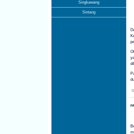
Singkawang
Sintang
D
K
pe
O
y
d
P
d
P
Be
m