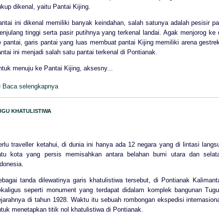
kup dikenal, yaitu Pantai Kijing.
antai ini dikenal memiliki banyak keindahan, salah satunya adalah pesisir 
enjulang tinggi serta pasir putihnya yang terkenal landai. Agak menjorog k
e pantai, garis pantai yang luas membuat pantai Kijing memiliki arena gestr
ntai ini menjadi salah satu pantai terkenal di Pontianak.
tuk menuju ke Pantai Kijing, aksesny...
Baca selengkapnya
UGU KHATULISTIWA
rlu traveller ketahui, di dunia ini hanya ada 12 negara yang di lintasi lan
atu kota yang persis memisahkan antara belahan bumi utara dan selata
donesia.
ebagai tanda dilewatinya garis khatulistiwa tersebut, di Pontianak Kalimant
ekaligus seperti monument yang terdapat didalam komplek bangunan Tugu K
ejarahnya di tahun 1928. Waktu itu sebuah rombongan ekspedisi internasional
tuk menetapkan titik nol khatulistiwa di Pontianak.