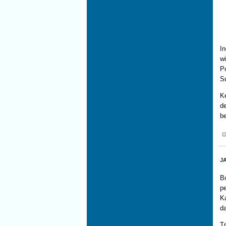
I
w
P
S
K
d
b
J
B
p
K
d
T