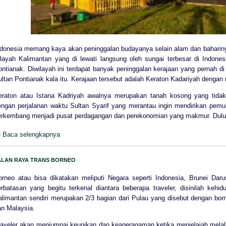
ndonesia memang kaya akan peninggalan budayanya selain alam dan baharinya
ilayah Kalimantan yang di lewati langsung oleh sungai terbesar di Indone
ontianak. Diwilayah ini terdapat banyak peninggalan kerajaan yang pernah d
ultan Pontianak kala itu. Kerajaan tersebut adalah Keraton Kadariyah dengan
eraton atau Istana Kadriyah awalnya merupakan tanah kosong yang tidak
engan perjalanan waktu Sultan Syarif yang merantau ingin mendirikan pemu
erkembang menjadi pusat perdagangan dan perekonomian yang makmur. Dulu 
Baca selengkapnya
ALAN RAYA TRANS BORNEO
orneo atau bisa dikatakan meliputi Negara seperti Indonesia, Brunei Daru
erbatasan yang begitu terkenal diantara beberapa traveler, disinilah kehi
alimantan sendiri merupakan 2/3 bagian dari Pulau yang disebut dengan bor
an Malaysia.
raveler akan menjumpai keunikan dan keaneragaman ketika menjelajah melal