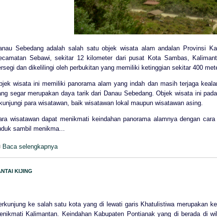
anau Sebedang adalah salah satu objek wisata alam andalan Provinsi Ka
ecamatan Sebawi, sekitar 12 kilometer dari pusat Kota Sambas, Kalimanta
rsegi dan dikelilingi oleh perbukitan yang memiliki ketinggian sekitar 400 met
bjek wisata ini memiliki panorama alam yang indah dan masih terjaga keal
ang segar merupakan daya tarik dari Danau Sebedang. Objek wisata ini pada a
ikunjungi para wisatawan, baik wisatawan lokal maupun wisatawan asing.
ara wisatawan dapat menikmati keindahan panorama alamnya dengan cara be
uduk sambil menikma...
Baca selengkapnya
ANTAI KIJING
rkunjung ke salah satu kota yang di lewati garis Khatulistiwa merupakan keun
enikmati Kalimantan. Keindahan Kabupaten Pontianak yang di berada di w