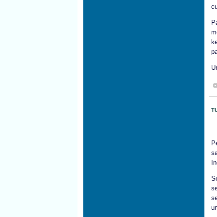
cu
P
m
k
pa
Un
T
Pe
s
In
S
s
s
un