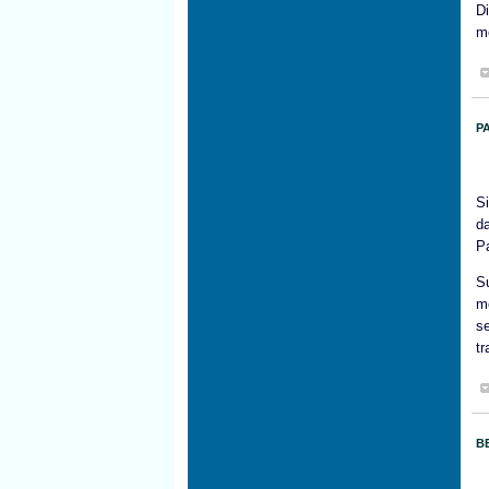
D
me
P
S
d
Pa
S
m
s
tr
B