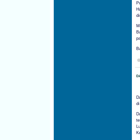
P
H
di
M
B
pa
Ba
D
D
di
D
t
L
Ke