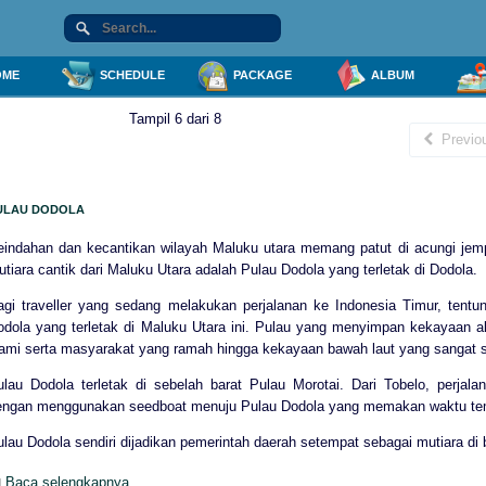
ME
SCHEDULE
PACKAGE
ALBUM
Tampil 6 dari 8
Previo
ULAU DODOLA
eindahan dan kecantikan wilayah Maluku utara memang patut di acungi jem
tiara cantik dari Maluku Utara adalah Pulau Dodola yang terletak di Dodola.
agi traveller yang sedang melakukan perjalanan ke Indonesia Timur, tentun
odola yang terletak di Maluku Utara ini. Pulau yang menyimpan kekayaan
lami serta masyarakat yang ramah hingga kekayaan bawah laut yang sangat s
ulau Dodola terletak di sebelah barat Pulau Morotai. Dari Tobelo, perjal
engan menggunakan seedboat menuju Pulau Dodola yang memakan waktu tem
lau Dodola sendiri dijadikan pemerintah daerah setempat sebagai mutiara di bib
Baca selengkapnya