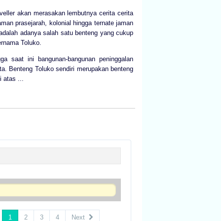
aveller akan merasakan lembutnya cerita cerita
aman prasejarah, kolonial hingga ternate jaman
l adalah adanya salah satu benteng yang cukup
bernama Toluko.
gga saat ini bangunan-bangunan peninggalan
sata. Benteng Toluko sendiri merupakan benteng
 atas ...
1
2
3
4
Next