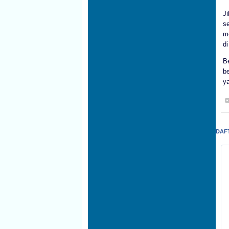
Ji
se
m
di
B
be
ya
DAF