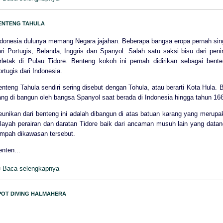
ENTENG TAHULA
ndonesia dulunya memang Negara jajahan. Beberapa bangsa eropa pernah sing
ari Portugis, Belanda, Inggris dan Spanyol. Salah satu saksi bisu dari pe
erletak di Pulau Tidore. Benteng kokoh ini pernah didirikan sebagai ben
rtugis dari Indonesia.
nteng Tahula sendiri sering disebut dengan Tohula, atau berarti Kota Hula.
ang di bangun oleh bangsa Spanyol saat berada di Indonesia hingga tahun 16
unikan dari benteng ini adalah dibangun di atas batuan karang yang merupak
ilayah perairan dan daratan Tidore baik dari ancaman musuh lain yang data
empah dikawasan tersebut.
nten...
Baca selengkapnya
POT DIVING HALMAHERA