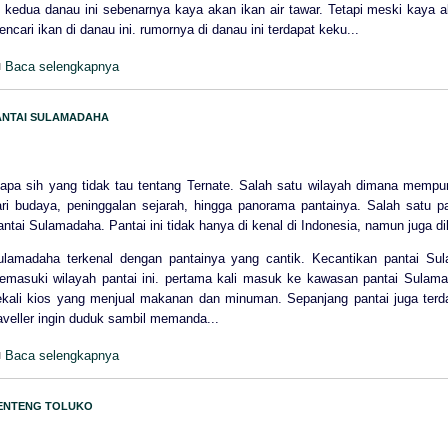
i kedua danau ini sebenarnya kaya akan ikan air tawar. Tetapi meski kaya 
ncari ikan di danau ini. rumornya di danau ini terdapat keku...
Baca selengkapnya
ANTAI SULAMADAHA
iapa sih yang tidak tau tentang Ternate. Salah satu wilayah dimana mempu
ari budaya, peninggalan sejarah, hingga panorama pantainya. Salah satu p
ntai Sulamadaha. Pantai ini tidak hanya di kenal di Indonesia, namun juga di
ulamadaha terkenal dengan pantainya yang cantik. Kecantikan pantai Sula
emasuki wilayah pantai ini. pertama kali masuk ke kawasan pantai Sulama
ekali kios yang menjual makanan dan minuman. Sepanjang pantai juga ter
aveller ingin duduk sambil memanda...
Baca selengkapnya
ENTENG TOLUKO