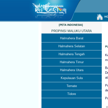
HO
[PETA INDONESIA]
PROPINSI MALUKU UTARA
Halmahera Barat
Halmahera Selatan
P
Halmahera Tengah
K
mu
Halmahera Timur
B
Halmahera Utara
D
a
Kepulauan Sula
P
Ternate
d
Tidore
Pu