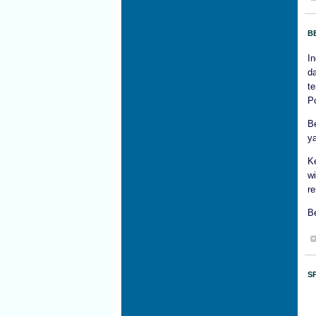
B
I
d
t
Po
Be
y
Ke
w
r
Be
S