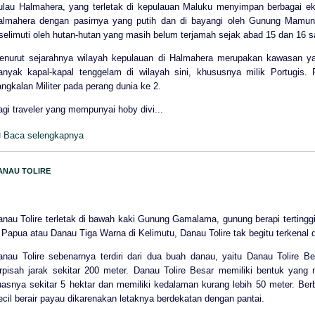
ulau Halmahera, yang terletak di kepulauan Maluku menyimpan berbagai eks
almahera dengan pasirnya yang putih dan di bayangi oleh Gunung Mamuny
selimuti oleh hutan-hutan yang masih belum terjamah sejak abad 15 dan 16 sa
enurut sejarahnya wilayah kepulauan di Halmahera merupakan kawasan ya
anyak kapal-kapal tenggelam di wilayah sini, khususnya milik Portugis. 
ngkalan Militer pada perang dunia ke 2.
gi traveler yang mempunyai hoby divi...
Baca selengkapnya
ANAU TOLIRE
anau Tolire terletak di bawah kaki Gunung Gamalama, gunung berapi tertinggi
 Papua atau Danau Tiga Warna di Kelimutu, Danau Tolire tak begitu terkenal d
anau Tolire sebenarnya terdiri dari dua buah danau, yaitu Danau Tolire B
erpisah jarak sekitar 200 meter. Danau Tolire Besar memiliki bentuk yang
uasnya sekitar 5 hektar dan memiliki kedalaman kurang lebih 50 meter. Ber
cil berair payau dikarenakan letaknya berdekatan dengan pantai.