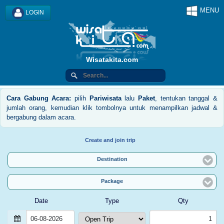
MENU
LOGIN
Wisatakita.com
Cara Gabung Acara:
pilih
Pariwisata
lalu
Paket
, tentukan tanggal &
jumlah orang, kemudian klik tombolnya untuk menampilkan jadwal &
bergabung dalam acara.
Create and join trip
Destination
Package
Date
Type
Qty