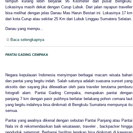
tempuh kurang lebih berjarak 95 Kilometer dari pusat Bengkulu.
Lokasinya masih dekat dengan Curup Lubuk. Dari jalan rayapun traveller
bisa melihat dengan jelas Danau Mas Harun Bestari ini. Lokasinya 17 km
dari kota Curup atau sekitar 25 Km dari Lubuk Linggau Sumatera Selatan.
Danau yang mempu...
Baca selengkapnya
PANTAI GADING CEMPAKA
Negara kepulauan Indonesia menyimpan berbagai macam wisata bahari
dan pantai yang begitu indah. Salah satunya adalah suasana sunset yang
eksotis dan sayang jika dilewatkan oleh para traveler terutama pemburu
fotografi alam. Pantai Gading Cempaka, merupakan pantai dengan
panjang 7 km dengan pasir putihnya berlatar belakang pohon cemara laut
yang begitu indahnya bisa dinikmati di Bengkulu Sumatera mempunyai itu
semua.
Pantai yang awalnya dikenal dengan sebutan Pantai Panjang atau Pantai
Nala ini di rekomendasikan baik wisatawan, traveler , backpacker hingga
penduduk setempat. Berbagai fasilitas lengkap bisa dinikmati di kawasan