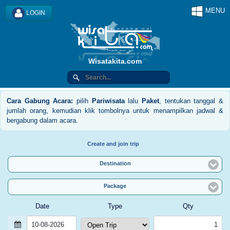
MENU
LOGIN
Wisatakita.com
Cara Gabung Acara:
pilih
Pariwisata
lalu
Paket
, tentukan tanggal &
jumlah orang, kemudian klik tombolnya untuk menampilkan jadwal &
bergabung dalam acara.
Create and join trip
Destination
Package
Date
Type
Qty