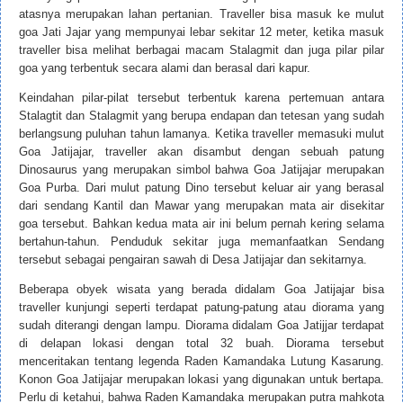
atasnya merupakan lahan pertanian. Traveller bisa masuk ke mulut
goa Jati Jajar yang mempunyai lebar sekitar 12 meter, ketika masuk
traveller bisa melihat berbagai macam Stalagmit dan juga pilar pilar
goa yang terbentuk secara alami dan berasal dari kapur.
Keindahan pilar-pilat tersebut terbentuk karena pertemuan antara
Stalagtit dan Stalagmit yang berupa endapan dan tetesan yang sudah
berlangsung puluhan tahun lamanya. Ketika traveller memasuki mulut
Goa Jatijajar, traveller akan disambut dengan sebuah patung
Dinosaurus yang merupakan simbol bahwa Goa Jatijajar merupakan
Goa Purba. Dari mulut patung Dino tersebut keluar air yang berasal
dari sendang Kantil dan Mawar yang merupakan mata air disekitar
goa tersebut. Bahkan kedua mata air ini belum pernah kering selama
bertahun-tahun. Penduduk sekitar juga memanfaatkan Sendang
tersebut sebagai pengairan sawah di Desa Jatijajar dan sekitarnya.
Beberapa obyek wisata yang berada didalam Goa Jatijajar bisa
traveller kunjungi seperti terdapat patung-patung atau diorama yang
sudah diterangi dengan lampu. Diorama didalam Goa Jatijjar terdapat
di delapan lokasi dengan total 32 buah. Diorama tersebut
menceritakan tentang legenda Raden Kamandaka Lutung Kasarung.
Konon Goa Jatijajar merupakan lokasi yang digunakan untuk bertapa.
Perlu di ketahui, bahwa Raden Kamandaka merupakan putra mahkota