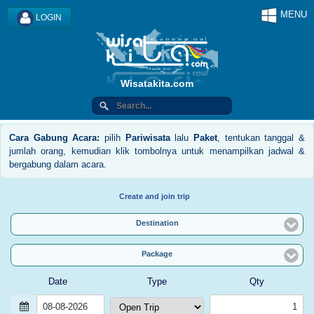
MENU
LOGIN
Wisatakita.com
Cara Gabung Acara:
pilih
Pariwisata
lalu
Paket
, tentukan tanggal &
jumlah orang, kemudian klik tombolnya untuk menampilkan jadwal &
bergabung dalam acara.
Create and join trip
Destination
Package
Date
Type
Qty