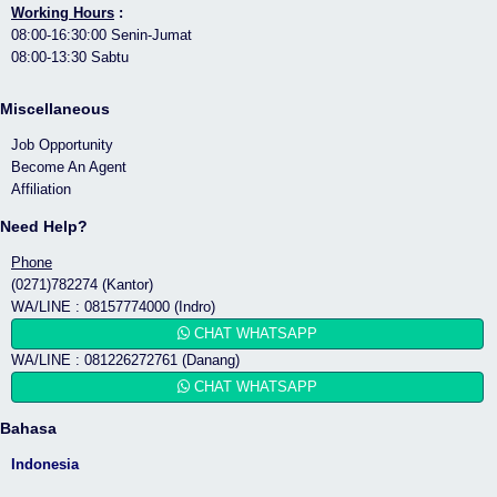
Working Hours
:
08:00-16:30:00 Senin-Jumat
08:00-13:30 Sabtu
Miscellaneous
Job Opportunity
Become An Agent
Affiliation
Need Help?
Phone
(0271)782274 (Kantor)
WA/LINE : 08157774000 (Indro)
CHAT WHATSAPP
WA/LINE : 081226272761 (Danang)
CHAT WHATSAPP
Bahasa
Indonesia