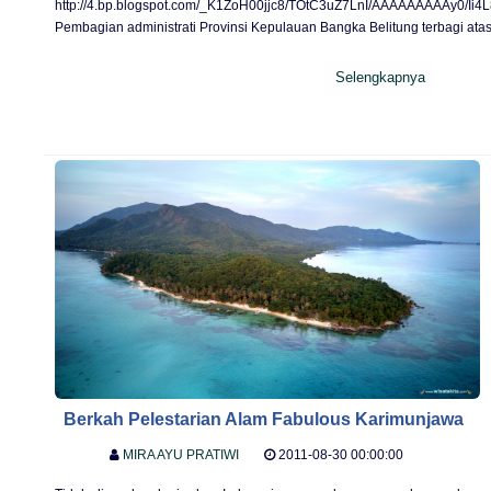
http://4.bp.blogspot.com/_K1ZoH00jjc8/TOtC3uZ7LnI/AAAAAAAAAy0/Ii4
Pembagian administrati Provinsi Kepulauan Bangka Belitung terbagi atas
Selengkapnya
Berkah Pelestarian Alam Fabulous Karimunjawa
MIRA AYU PRATIWI
2011-08-30 00:00:00