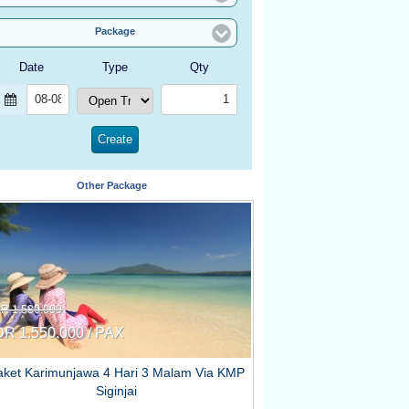
Package
Date
Type
Qty
Other Package
DR 1.580.000
DR 1.550.000 / PAX
aket Karimunjawa 4 Hari 3 Malam Via KMP
Siginjai