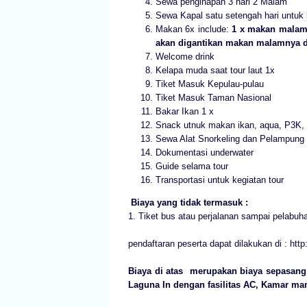
Sewa penginapan 3 hari 2 Malam
Sewa Kapal satu setengah hari untuk k
Makan 6x include:
1 x makan malam 
akan digantikan makan malamnya 
Welcome drink
Kelapa muda saat tour laut 1x
Tiket Masuk Kepulau-pulau
Tiket Masuk Taman Nasional
Bakar Ikan 1 x
Snack utnuk makan ikan, aqua, P3K, 
Sewa Alat Snorkeling dan Pelampung
Dokumentasi underwater
Guide selama tour
Transportasi untuk kegiatan tour
Biaya yang tidak termasuk :
1. Tiket bus atau perjalanan sampai pelabuh
pendaftaran peserta dapat dilakukan di : htt
Biaya di atas
merupakan biaya sepasan
Laguna In dengan fasilitas AC, Kamar ma