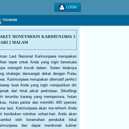
LOGIN
TOURISM
PAKET HONEYMOON KARIMUNJAWA 3
ARI 2 MALAM
man Laut Nasional Karimunjawa merupakan
lihan tepat untuk Anda yang ingin berwisata
npa merogoh kocek dalam. Selain letaknya
ng strategis dansangat dekat dengan Pulau
wa, Karimunjawa merupakan alternatif
perfect
etaway
buat Anda yang ingin menjauhkan diri
jenak dari hiruk pikuk perkotaan. Dikelilingi
eh terumbu karang yang mempesona, hutan
kau, hutan pantai dan memiliki 400 spesies
una laut, Karimunjawa akan me-
refresh
Anda
ri kesibukan rutinitas sehari-hari. Anda akan
isambut oleh keramahan penduduk lokal
arimunjawa dan dapat menikmati kuliner