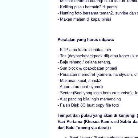
- Melihat terumbu karang/ biota laut di Tama
- Keliling pulau bermain2 di pantai
- Hunting foto bersama teman2, sunrise dan 
- Makan malam di kapal pinisi
Peralatan yang harus dibawa:
- KTP atau kartu identitas lain
- Tas (daypack/backpack dll) atau koper ukur
- Baju renang / celana renang,
- Sun block & obat-obatan pribadi
- Peralatan memotret (kamera, handycam, char
- Makanan kecil, snack2
- Autan atau obat nyamuk
- Senter (Bagi yang ingin berburu sunrise), J
- Alat pancing bila ingin memancing
- Falsh Disk 8G buat copy file foto
Tempat dan pulau yang akan di kunjungi
Hari Pertama (Khusus Kamis sd Sabtu da
dan Batu Topeng via darat) :
Spot Nemo ( (Spot snorkeling yang me