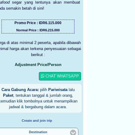
eafood
segar yang tentunya akan membuat
da semakin betah di sini!
Promo Price : IDR6.115.000
Normal Price : IDR6.215.000
rga di atas minimal 2 peserta, apabila dibawah
nimal harga akan terkena penyesuaian sebagai
berikut :
Adjustment Price/Person
CHAT WHATSAPP
Cara Gabung Acara:
pilih
Pariwisata
lalu
Paket
, tentukan tanggal & jumlah orang,
kemudian klik tombolnya untuk menampilkan
jadwal & bergabung dalam acara.
Create and join trip
Destination