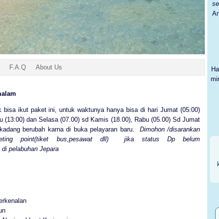
s
An
F.A.Q
About Us
Ha
mi
malam
bisa ikut paket ini, untuk waktunya hanya bisa di hari Jumat (05:00)
u (13:00) dan Selasa (07.00) sd Kamis (18.00), Rabu (05.00) Sd Jumat
rkadang berubah karna di buka pelayaran baru.
Dimohon /disarankan
eeting
point
(tiket bus,pesawat dll) jika status Dp belum
 di pelabuhan Jepara
berkenalan
un