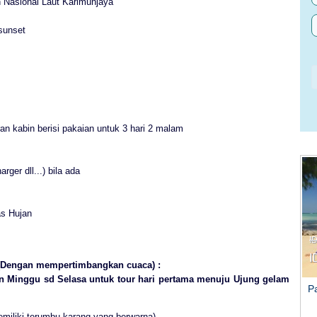
n Nasional Laut Karimunjaya
sunset
an kabin berisi pakaian untuk 3 hari 2 malam
ger dll...) bila ada
as Hujan
I
I
 (Dengan mempertimbangkan cuaca) :
n Minggu sd Selasa untuk tour hari pertama menuju Ujung gelam
P
miliki terumbu karang yang berwarna)