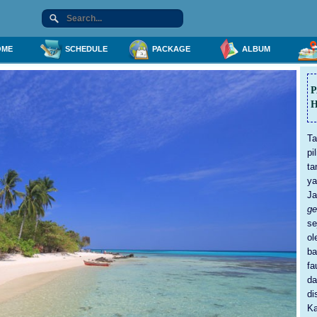
ME
SCHEDULE
PACKAGE
ALBUM
H
Ta
pi
ta
ya
Ja
g
se
ol
ba
fa
da
d
K