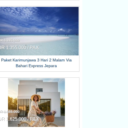
DR 1.385.000
DR 1.355.000 / PAX
Paket Karimunjawa 3 Hari 2 Malam Via
Bahari Express Jepara
DR 1.655.000
DR 1.625.000 / PAX