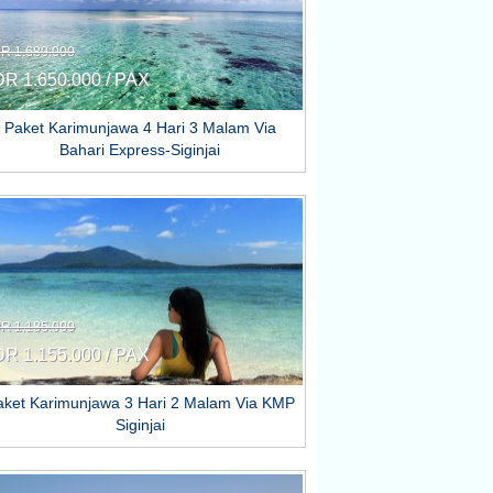
DR 1.680.000
DR 1.650.000 / PAX
Paket Karimunjawa 4 Hari 3 Malam Via
Bahari Express-Siginjai
DR 1.185.000
DR 1.155.000 / PAX
aket Karimunjawa 3 Hari 2 Malam Via KMP
Siginjai