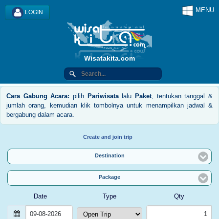
MENU
LOGIN
Wisatakita.com
Cara Gabung Acara:
pilih
Pariwisata
lalu
Paket
, tentukan tanggal &
jumlah orang, kemudian klik tombolnya untuk menampilkan jadwal &
bergabung dalam acara.
Create and join trip
Destination
Package
Date
Type
Qty