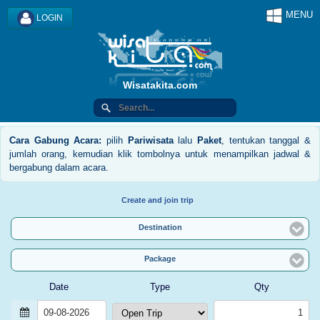
MENU
LOGIN
Wisatakita.com
Cara Gabung Acara:
pilih
Pariwisata
lalu
Paket
, tentukan tanggal &
jumlah orang, kemudian klik tombolnya untuk menampilkan jadwal &
bergabung dalam acara.
Create and join trip
Destination
Package
Date
Type
Qty