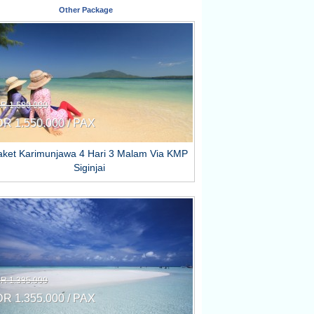
Other Package
DR 1.580.000
DR 1.550.000 / PAX
aket Karimunjawa 4 Hari 3 Malam Via KMP
Siginjai
DR 1.385.000
DR 1.355.000 / PAX