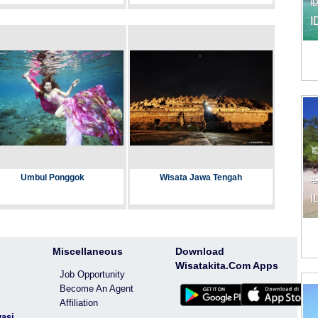
I
I
Umbul Ponggok
Wisata Jawa Tengah
I
I
Miscellaneous
Download
Wisatakita.Com Apps
Job Opportunity
Become An Agent
Affiliation
vasi