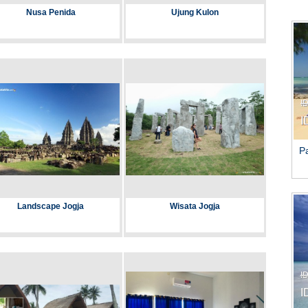
Nusa Penida
Ujung Kulon
I
I
P
Landscape Jogja
Wisata Jogja
I
I