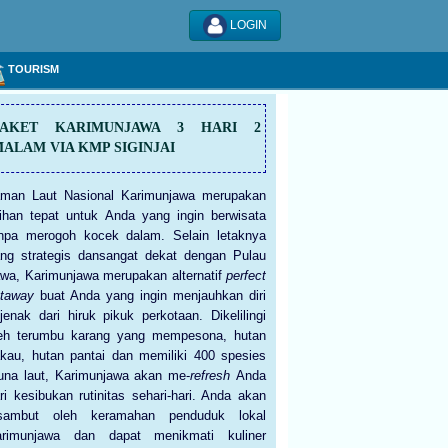
LOGIN
TOURISM
PAKET KARIMUNJAWA 3 HARI 2
ALAM VIA KMP SIGINJAI
man Laut Nasional Karimunjawa merupakan
lihan tepat untuk Anda yang ingin berwisata
npa merogoh kocek dalam. Selain letaknya
ng strategis dansangat dekat dengan Pulau
wa, Karimunjawa merupakan alternatif
perfect
etaway
buat Anda yang ingin menjauhkan diri
jenak dari hiruk pikuk perkotaan. Dikelilingi
eh terumbu karang yang mempesona, hutan
kau, hutan pantai dan memiliki 400 spesies
una laut, Karimunjawa akan me-
refresh
Anda
ri kesibukan rutinitas sehari-hari. Anda akan
isambut oleh keramahan penduduk lokal
arimunjawa dan dapat menikmati kuliner