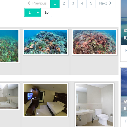
Previous
1
2
3
4
5
Next
I
I
I
I