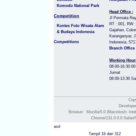
Komodo National Park
Head Office :
Competition
Jl Permata Ra
RT : 001, RW :
Kontes Foto Wisata Alam
Gajahan, Colo
& Budaya Indonesia
Karanganyar, 
Competitions
Indonesia, 571
Branch Office
Working Hour
08:00-16:30:00
Jumat
08:00-13:30 Sa
Copy
Develope
Browser : Mozilla/5.0 (Macintosh; In
Chrome/131.0.0.0 Safari/
asd
Tampil 16 dari 312