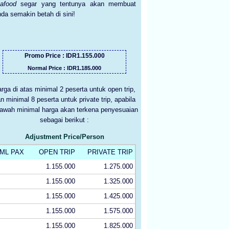
eafood
segar yang tentunya akan membuat
da semakin betah di sini!
Promo Price : IDR1.155.000
Normal Price : IDR1.185.000
rga di atas minimal 2 peserta untuk open trip,
n minimal 8 peserta untuk private trip, apabila
bawah minimal harga akan terkena penyesuaian
sebagai berikut :
Adjustment Price/Person
ML PAX
OPEN TRIP
PRIVATE TRIP
1.155.000
1.275.000
1.155.000
1.325.000
1.155.000
1.425.000
1.155.000
1.575.000
1.155.000
1.825.000