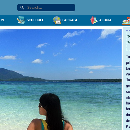
ME
SCHEDULE
PACKAGE
ALBUM
M
Ta
pi
ta
ya
Ja
g
se
ol
ba
fa
da
d
K