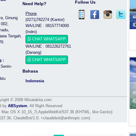
Follow Us
Need Help?
Phone
I
ya, Ginung
(0271)782274 (Kantor)
 002,
I
WA/LINE : 08157774000
madu,
(Indro)
Jawa Tengah,
CHAT WHATSAPP
76
WA/LINE : 081226272761
(Danang)
CHAT WHATSAPP
s
:
 Senin-
Bahasa
btu
Indonesia
I
right © 2008 Wisatakita.com.
I
d by
ABSystem
. All Right Reserved
tel Mac OS X 10_15_7) AppleWebKit/537.36 (KHTML, like Gecko)
537.36; ClaudeBot/1.0; +claudebot@anthropic.com)