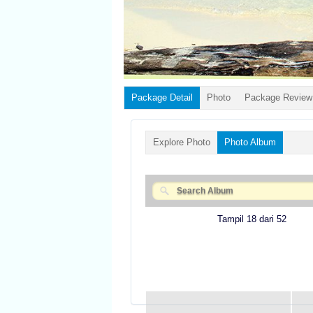
Package Detail
Photo
Package Review
Explore Photo
Photo Album
Tampil 18 dari 52