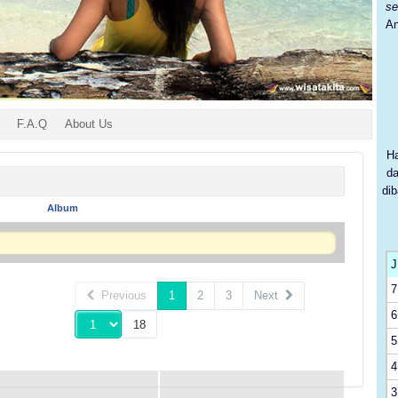
s
An
F.A.Q
About Us
Ha
da
di
Album
J
7
Previous
1
2
3
Next
6
5
4
3