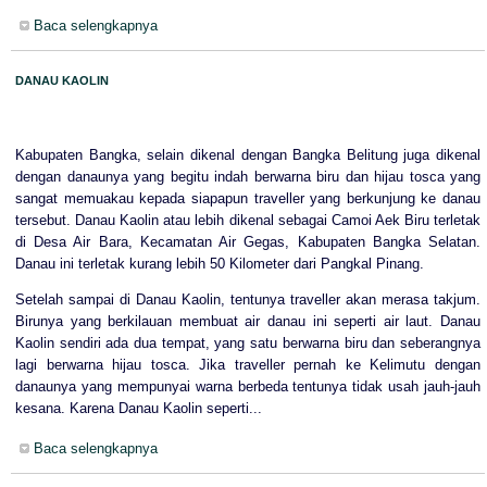
Baca selengkapnya
DANAU KAOLIN
Kabupaten Bangka, selain dikenal dengan Bangka Belitung juga dikenal
dengan danaunya yang begitu indah berwarna biru dan hijau tosca yang
sangat memuakau kepada siapapun traveller yang berkunjung ke danau
tersebut. Danau Kaolin atau lebih dikenal sebagai Camoi Aek Biru terletak
di Desa Air Bara, Kecamatan Air Gegas, Kabupaten Bangka Selatan.
Danau ini terletak kurang lebih 50 Kilometer dari Pangkal Pinang.
Setelah sampai di Danau Kaolin, tentunya traveller akan merasa takjum.
Birunya yang berkilauan membuat air danau ini seperti air laut. Danau
Kaolin sendiri ada dua tempat, yang satu berwarna biru dan seberangnya
lagi berwarna hijau tosca. Jika traveller pernah ke Kelimutu dengan
danaunya yang mempunyai warna berbeda tentunya tidak usah jauh-jauh
kesana. Karena Danau Kaolin seperti...
Baca selengkapnya