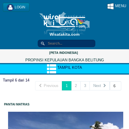
MENU
LOGIN
Wisatakita.com
[PETA INDONESIA]
PROPINSI KEPULAUAN BANGKA BELITUNG
TAMPIL KOTA
Tampil 6 dari 14
Previous
1
2
3
Next
PANTAI MATRAS