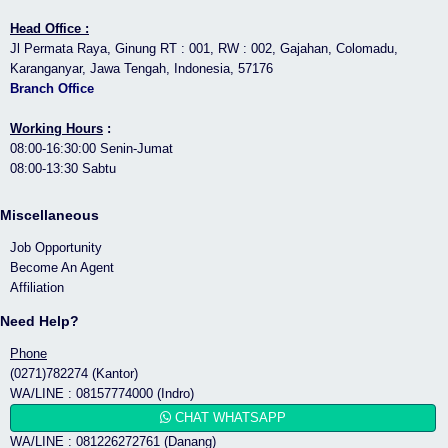
Head Office :
Jl Permata Raya, Ginung RT : 001, RW : 002, Gajahan, Colomadu,
Karanganyar, Jawa Tengah, Indonesia, 57176
Branch Office
Working Hours
:
08:00-16:30:00 Senin-Jumat
08:00-13:30 Sabtu
Miscellaneous
Job Opportunity
Become An Agent
Affiliation
Need Help?
Phone
(0271)782274 (Kantor)
WA/LINE : 08157774000 (Indro)
CHAT WHATSAPP
WA/LINE : 081226272761 (Danang)