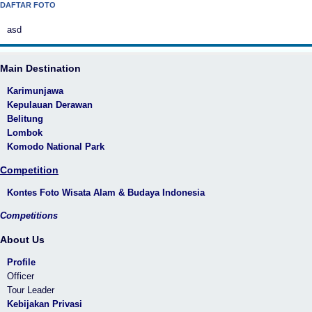
DAFTAR FOTO
asd
Main Destination
Karimunjawa
Kepulauan Derawan
Belitung
Lombok
Komodo National Park
Competition
Kontes Foto Wisata Alam & Budaya Indonesia
Competitions
About Us
Profile
Officer
Tour Leader
Kebijakan Privasi