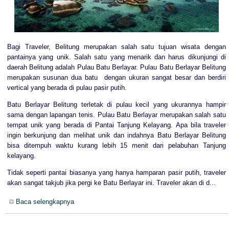
Bagi Traveler, Belitung merupakan salah satu tujuan wisata dengan
pantainya yang unik. Salah satu yang menarik dan harus dikunjungi di
daerah Belitung adalah Pulau Batu Berlayar. Pulau Batu Berlayar Belitung
merupakan susunan dua batu dengan ukuran sangat besar dan berdiri
vertical yang berada di pulau pasir putih.
Batu Berlayar Belitung terletak di pulau kecil yang ukurannya hampir
sama dengan lapangan tenis. Pulau Batu Berlayar merupakan salah satu
tempat unik yang berada di Pantai Tanjung Kelayang. Apa bila traveler
ingin berkunjung dan melihat unik dan indahnya Batu Berlayar Belitung
bisa ditempuh waktu kurang lebih 15 menit dari pelabuhan Tanjung
kelayang.
Tidak seperti pantai biasanya yang hanya hamparan pasir putih, traveler
akan sangat takjub jika pergi ke Batu Berlayar ini. Traveler akan di d...
Baca selengkapnya